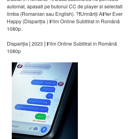
automat, apasati pe butonul CC de player si selectati
limba (Romanian sau English). ?❗️️Urmăriți A𝐅ter Ever
Happy (Dispariția ) 𝐅ilm Online Subtitrat in Română
1080p.
Dispariția [ 2023 ] 𝐅ilm Online Subtitrat in Română
1080p