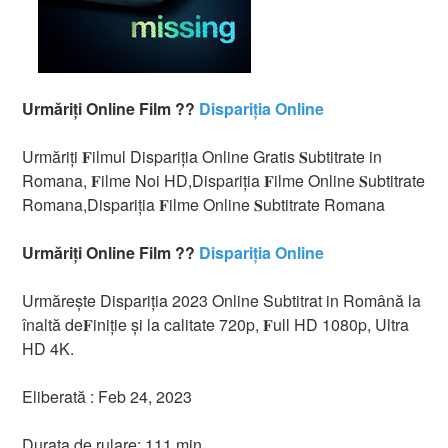
Urmăriți Online Film ??
Dispariția Online
Urmăriți 𝐅ilmul Dispariția Online Gratis 𝐒ubtitrate in
Romana, 𝐅ilme Noi HD,Dispariția 𝐅ilme Online 𝐒ubtitrate
Romana,Dispariția 𝐅ilme Online 𝐒ubtitrate Romana
Urmăriți Online Film ??
Dispariția Online
Urmărește Dispariția 2023 Online Subtitrat in Română la
înaltă de𝐅iniție și la calitate 720p, 𝐅ull HD 1080p, Ultra
HD 4K.
Eliberată : Feb 24, 2023
Durata de rulare: 111 min.