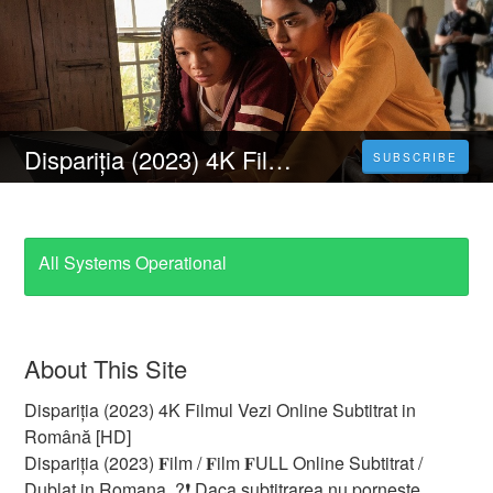
Dispariția (2023) 4K Filmul Vezi Online Subtitrat in Română [HD]
SUBSCRIBE
All Systems Operational
About This Site
Dispariția (2023) 4K Filmul Vezi Online Subtitrat in
Română [HD]
Dispariția (2023) 𝐅ilm / 𝐅ilm 𝐅ULL Online Subtitrat /
Dublat in Romana. ?❗️️ Daca subtitrarea nu porneste