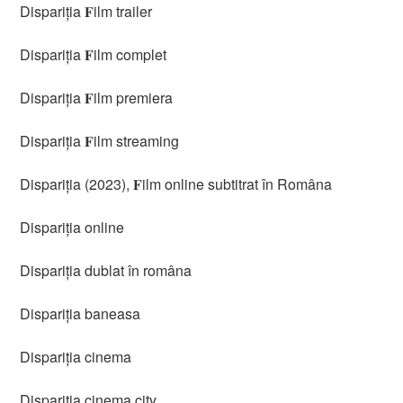
Dispariția 𝐅ilm trailer
Dispariția 𝐅ilm complet
Dispariția 𝐅ilm premiera
Dispariția 𝐅ilm streaming
Dispariția (2023), 𝐅ilm online subtitrat în Româna
Dispariția online
Dispariția dublat în româna
Dispariția baneasa
Dispariția cinema
Dispariția cinema city